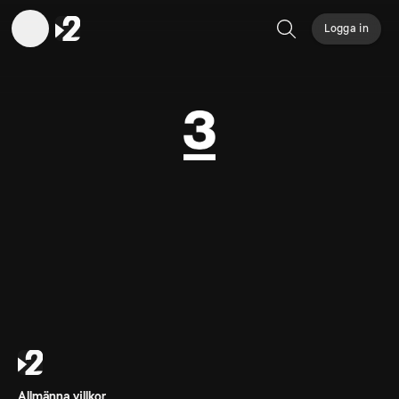
Logga in
Sök
Allmänna villkor