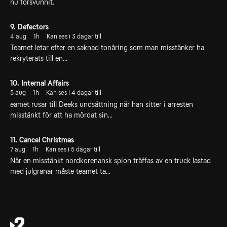
nu försvunnit.
9. Defectors
4 aug
1h
Kan ses i 3 dagar till
Teamet letar efter en saknad tonåring som man misstänker ha
rekryterats till en...
10. Internal Affairs
5 aug
1h
Kan ses i 4 dagar till
eamet rusar till Deeks undsättning när han sitter i arresten
misstänkt för att ha mördat sin...
11. Cancel Christmas
7 aug
1h
Kan ses i 5 dagar till
När en misstänkt nordkorenansk spion träffas av en truck lastad
med julgranar måste teamet ta...