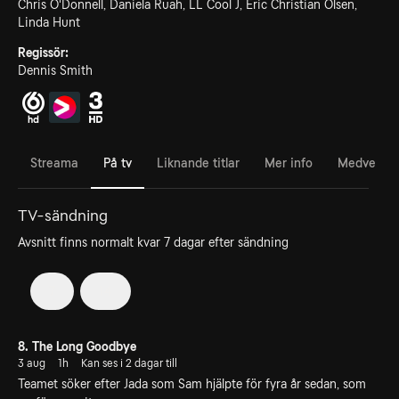
Chris O'Donnell, Daniela Ruah, LL Cool J, Eric Christian Olsen,
Linda Hunt
Regissör:
Dennis Smith
Streama
På tv
Liknande titlar
Mer info
Medverka
TV-sändning
Avsnitt finns normalt kvar 7 dagar efter sändning
7
14
8. The Long Goodbye
3 aug
1h
Kan ses i 2 dagar till
Teamet söker efter Jada som Sam hjälpte för fyra år sedan, som