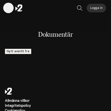
Logga in
Sök
Dokumentär
Nytt avsnitt fre
Allmänna villkor
Integritetspolicy
Cookiepolicy