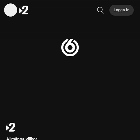
Logga in
Sök
Allmänna villkor