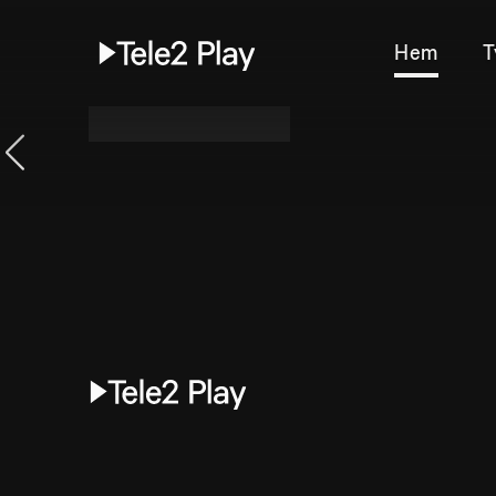
Hem
T
BBC World News