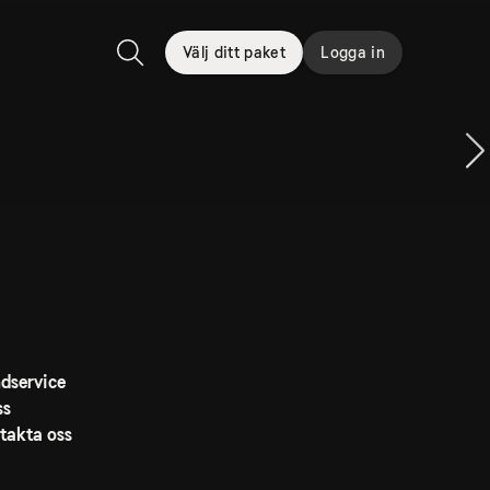
Välj ditt paket
Logga in
Sök
dservice
ss
takta oss