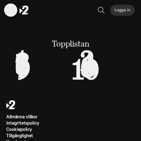
Logga in
Sök
Topplistan
1
2
3
4
5
6
7
8
9
10
Allmänna villkor
Integritetspolicy
Cookiepolicy
Tillgänglighet