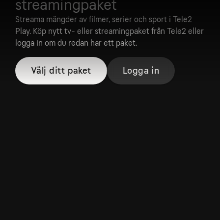
streamingpaket
Streama mängder av filmer, serier och sport i Tele2
Play. Köp nytt tv- eller streamingpaket från Tele2 eller
logga in om du redan har ett paket.
Välj ditt paket
Logga in