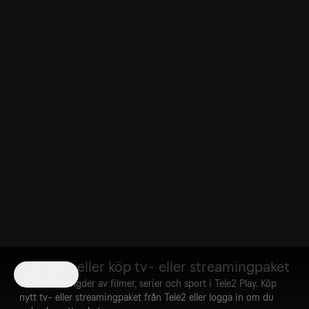
Logga in eller köp tv- eller streamingpaket
Tillbaka
Streama mängder av filmer, serier och sport i Tele2 Play. Köp
nytt tv- eller streamingpaket från Tele2 eller logga in om du