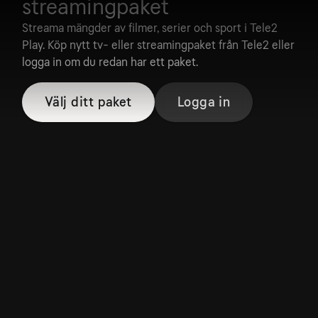
streamingpaket
Streama mängder av filmer, serier och sport i Tele2
Play. Köp nytt tv- eller streamingpaket från Tele2 eller
logga in om du redan har ett paket.
Välj ditt paket
Logga in