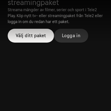
streamingpaket
Streama mängder av filmer, serier och sport i Tele2
Play. Köp nytt tv- eller streamingpaket från Tele2 eller
logga in om du redan har ett paket.
Välj ditt paket
Logga in