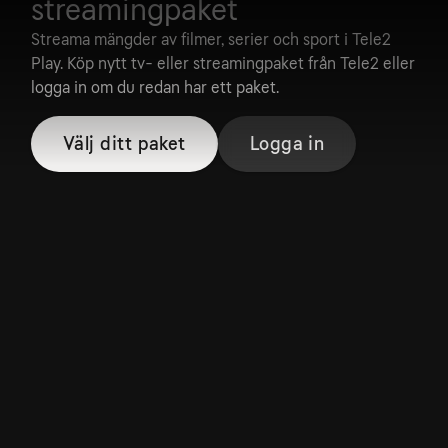
streamingpaket
Streama mängder av filmer, serier och sport i Tele2
Play. Köp nytt tv- eller streamingpaket från Tele2 eller
logga in om du redan har ett paket.
Välj ditt paket
Logga in