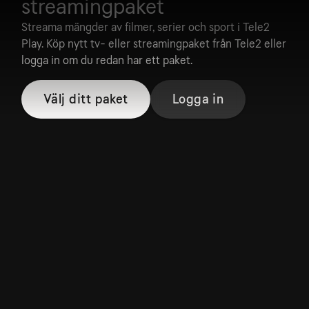
streamingpaket
Streama mängder av filmer, serier och sport i Tele2
Play. Köp nytt tv- eller streamingpaket från Tele2 eller
logga in om du redan har ett paket.
Välj ditt paket
Logga in