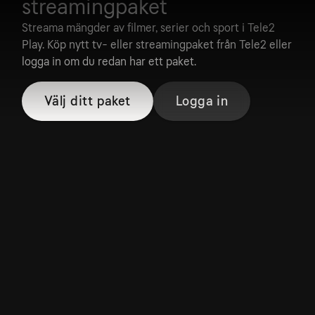
streamingpaket
Streama mängder av filmer, serier och sport i Tele2
Play. Köp nytt tv- eller streamingpaket från Tele2 eller
logga in om du redan har ett paket.
Välj ditt paket
Logga in