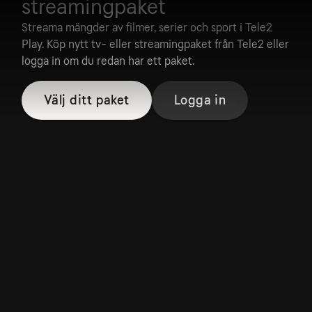
streamingpaket
Streama mängder av filmer, serier och sport i Tele2
Play. Köp nytt tv- eller streamingpaket från Tele2 eller
logga in om du redan har ett paket.
Välj ditt paket
Logga in