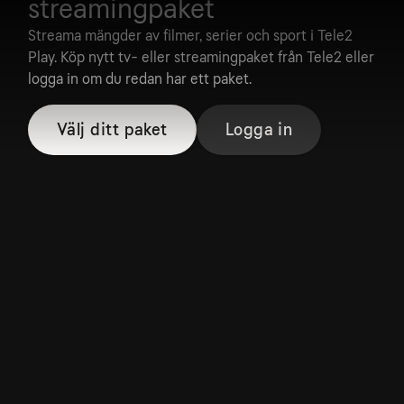
streamingpaket
Streama mängder av filmer, serier och sport i Tele2
Play. Köp nytt tv- eller streamingpaket från Tele2 eller
logga in om du redan har ett paket.
Välj ditt paket
Logga in