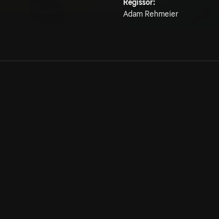
Regissör:
Adam Rehmeier
Allmänna villkor
Kun
Integritetspolicy
Pre
Cookiepolicy
Kon