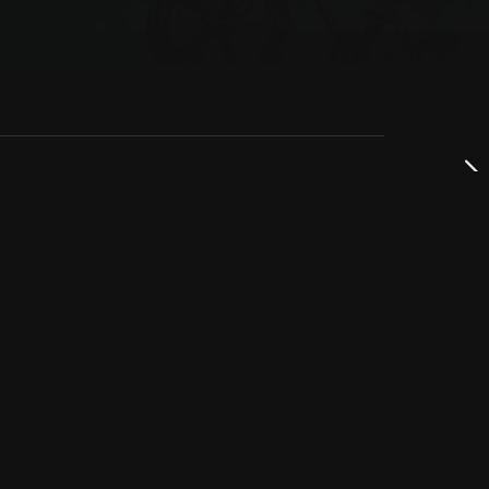
dservice
ss
takta oss