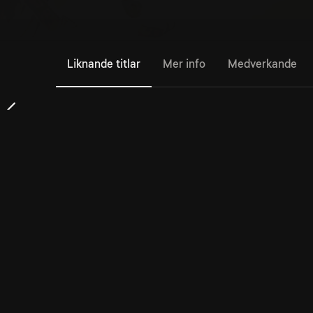
Liknande titlar
Mer info
Medverkande