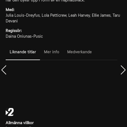
när den dyker upp i form av en häpnadsväck.
Med:
Julia Louis-Dreyfus, Lola Petticrew, Leah Harvey, Ellie James, Taru
Devani
Regissör:
Daina Oniunas-Pusic
Liknande titlar
Mer info
Medverkande
Allmänna villkor