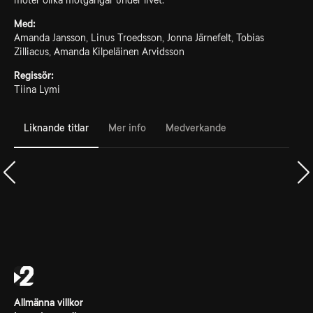
möter olika motgångar under livet.
Med:
Amanda Jansson, Linus Troedsson, Jonna Järnefelt, Tobias
Zilliacus, Amanda Kilpeläinen Arvidsson
Regissör:
Tiina Lymi
Liknande titlar
Mer info
Medverkande
Allmänna villkor