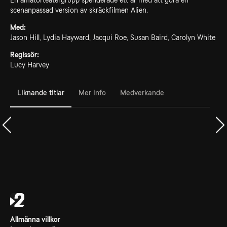
En amatörteatergrupp spenderade ett år med att göra en
scenanpassad version av skräckfilmen Alien.
Med:
Jason Hill, Lydia Hayward, Jacqui Roe, Susan Baird, Carolyn White
Regissör:
Lucy Harvey
Liknande titlar
Mer info
Medverkande
Allmänna villkor