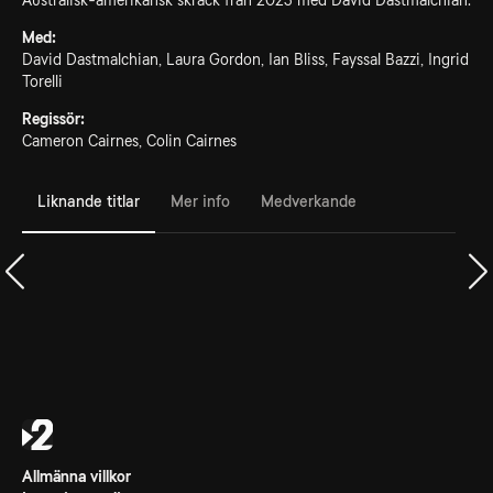
Australisk-amerikansk skräck från 2023 med David Dastmalchian.
Med:
David Dastmalchian, Laura Gordon, Ian Bliss, Fayssal Bazzi, Ingrid
Torelli
Regissör:
Cameron Cairnes, Colin Cairnes
Liknande titlar
Mer info
Medverkande
Allmänna villkor