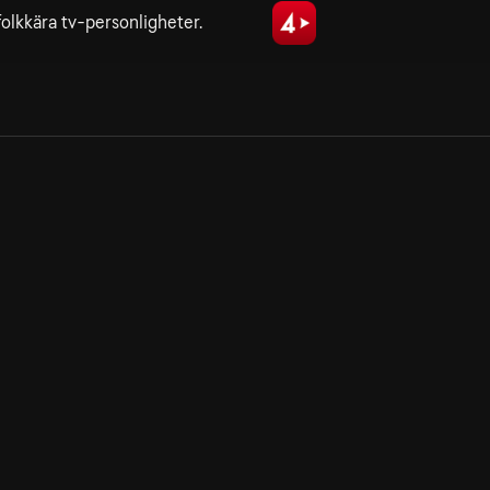
folkkära tv-personligheter.
Allmänna villkor
Kun
Integritetspolicy
Pre
Cookiepolicy
Kon