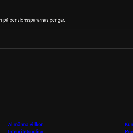
ten på pensionsspararnas pengar.
Allmänna villkor
Kun
Integritetspolicy
Pre