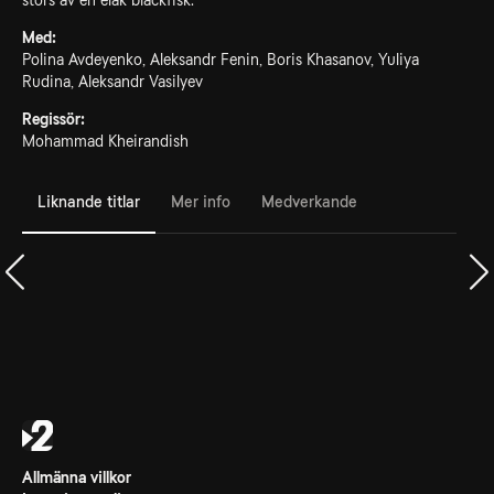
störs av en elak bläckfisk.
Med:
Polina Avdeyenko, Aleksandr Fenin, Boris Khasanov, Yuliya
Rudina, Aleksandr Vasilyev
Regissör:
Mohammad Kheirandish
Liknande titlar
Mer info
Medverkande
Allmänna villkor