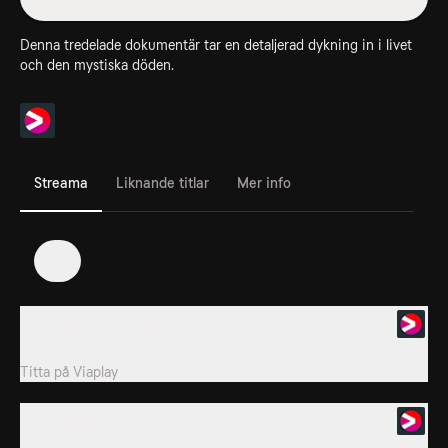
Denna tredelade dokumentär tar en detaljerad dykning in i livet
och den mystiska döden.
Streama
Liknande titlar
Mer info
1
1. The Mysterious Flight
Jenni Riveras död stör hennes triumfartade återkomst till Mexiko.
Titta på
Viaplay
2. The Mexican Connection
Kopplingen mellan Jenni och mexikanska drogkarteller ger