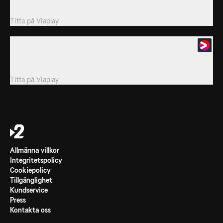
upphov till potentiella farhågor.
Titta på
Viaplay
3. Target or Victim
Jenni skakas av hot och bedrägerier inom sin inre krets och
beslutar sig för att göra betydande...
Titta på
Viaplay
Allmänna villkor
Integritetspolicy
Cookiepolicy
Tillgänglighet
Kundservice
Press
Kontakta oss