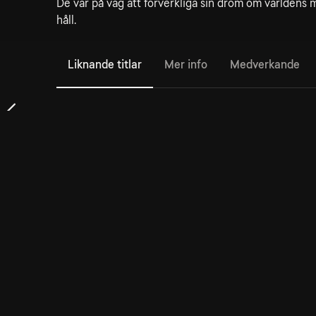
De var på väg att förverkliga sin dröm om världen
håll.
Liknande titlar
Mer info
Medverkande