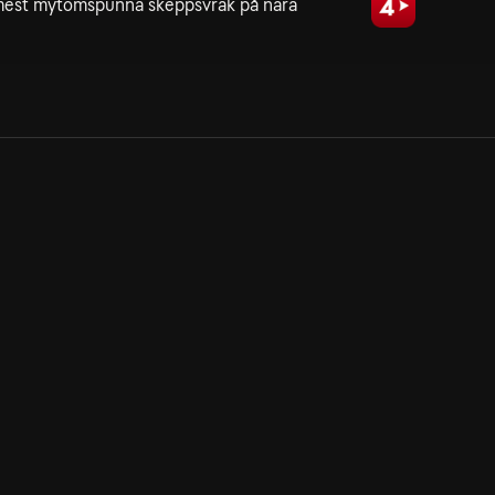
s mest mytomspunna skeppsvrak på nära
Allmänna villkor
Kun
Integritetspolicy
Pre
Cookiepolicy
Kon