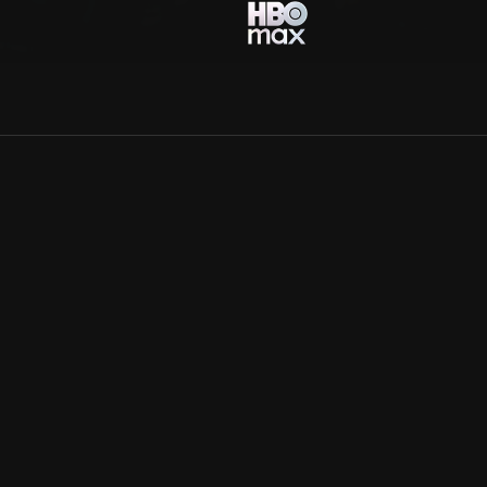
Allmänna villkor
Kun
Integritetspolicy
Pre
Cookiepolicy
Kon