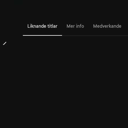
Liknande titlar
Mer info
Medverkande