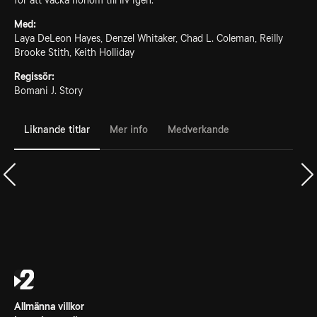
för att väcka honom till liv igen.
Med:
Laya DeLeon Hayes, Denzel Whitaker, Chad L. Coleman, Reilly
Brooke Stith, Keith Holliday
Regissör:
Bomani J. Story
Liknande titlar
Mer info
Medverkande
Allmänna villkor