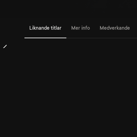
Liknande titlar
Mer info
Medverkande