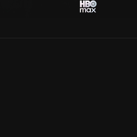
Allmänna villkor
Kun
Integritetspolicy
Pre
Cookiepolicy
Kon