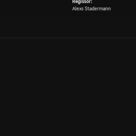
Regissör:
Alexs Stadermann
Allmänna villkor
Kun
Integritetspolicy
Pre
Cookiepolicy
Kon