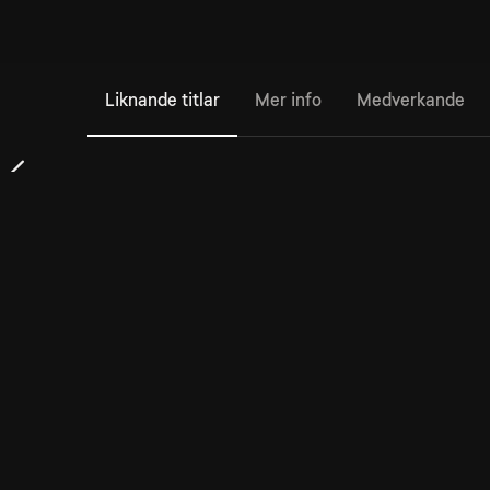
Liknande titlar
Mer info
Medverkande