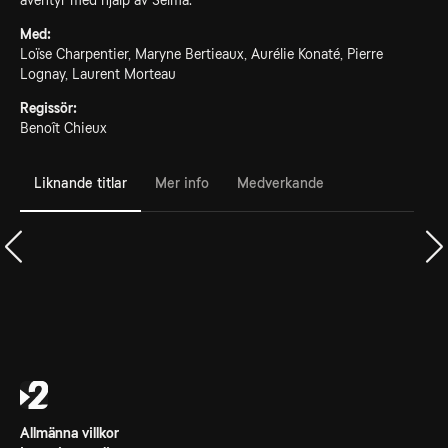
äventyr med hjälp av Selma.
Med:
Loïse Charpentier, Maryne Bertieaux, Aurélie Konaté, Pierre
Lognay, Laurent Morteau
Regissör:
Benoît Chieux
Liknande titlar
Mer info
Medverkande
Allmänna villkor