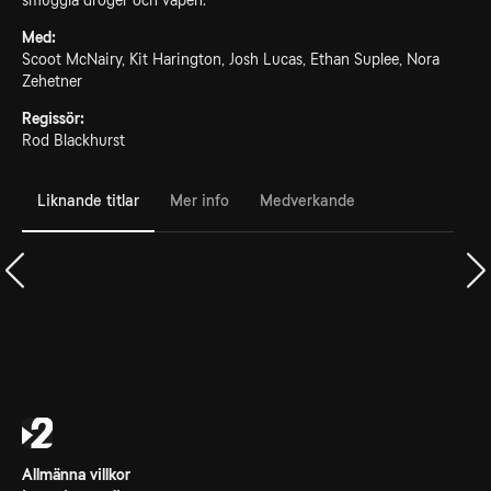
smuggla droger och vapen.
Med:
Scoot McNairy, Kit Harington, Josh Lucas, Ethan Suplee, Nora
Zehetner
Regissör:
Rod Blackhurst
Liknande titlar
Mer info
Medverkande
Allmänna villkor