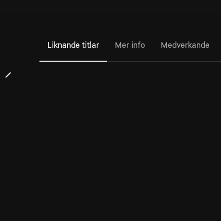
Liknande titlar
Mer info
Medverkande