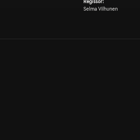
Regissör:
Selma Vilhunen
Allmänna villkor
Kun
Integritetspolicy
Pre
Cookiepolicy
Kon