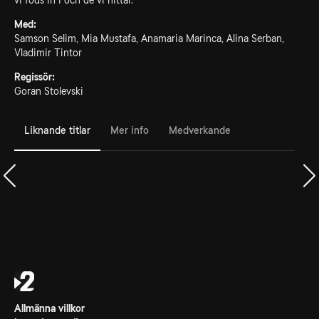
vi föds in i och de vi hittar.
Med:
Samson Selim, Mia Mustafa, Anamaria Marinca, Alina Serban,
Vladimir Tintor
Regissör:
Goran Stolevski
Liknande titlar
Mer info
Medverkande
Allmänna villkor