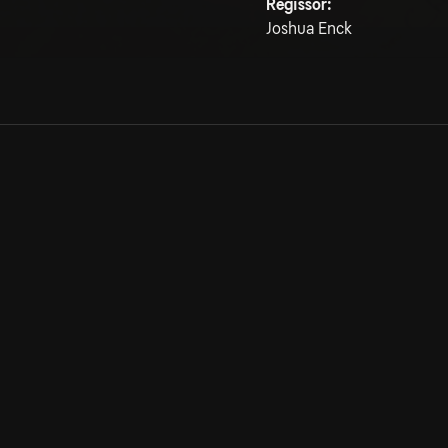
Regissör:
Joshua Enck
Allmänna villkor
Kun
Integritetspolicy
Pre
Cookiepolicy
Kon