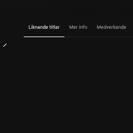
Liknande titlar
Mer info
Medverkande