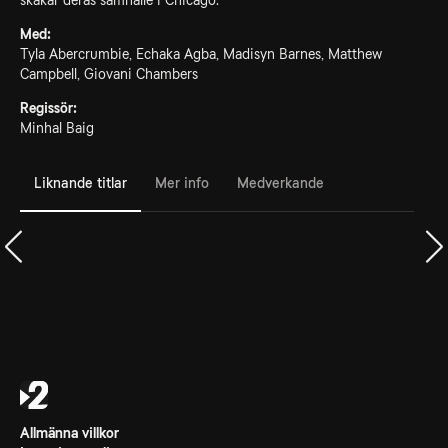
skakar deras samhälle i Chicago.
Med:
Tyla Abercrumbie, Echaka Agba, Madisyn Barnes, Matthew
Campbell, Giovani Chambers
Regissör:
Minhal Baig
Liknande titlar
Mer info
Medverkande
Allmänna villkor