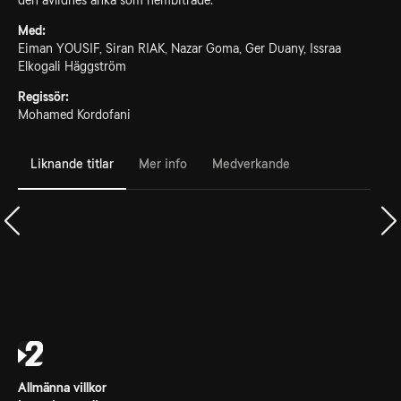
den avlidnes änka som hembiträde.
Med:
Eiman YOUSIF, Siran RIAK, Nazar Goma, Ger Duany, Issraa
Elkogali Häggström
Regissör:
Mohamed Kordofani
Liknande titlar
Mer info
Medverkande
Allmänna villkor