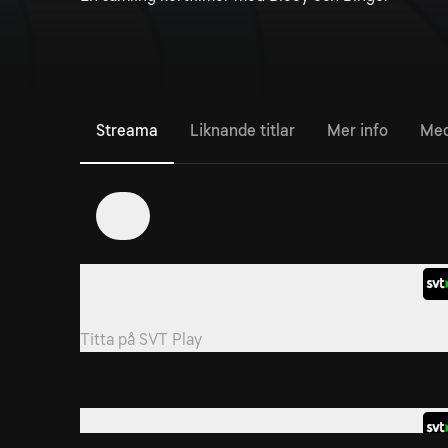
Streama
Liknande titlar
Mer info
Med
1
1. Burgarhund
Barnen vill dansa till någon irriterande musik.
Titta på
SVT Play
4. Brev