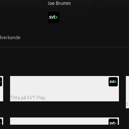
Joe Brumm
verkande
2. Bingo 3000
3
Pappa har köpt den nya roboten "Bingo 3000".
F
l
Titta på
SVT Play
T
20. Bredvid