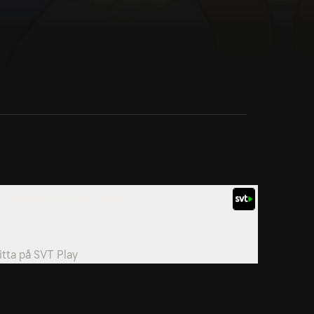
. Uppackning med Muffin
rans filmar Muffin när hon packar upp en
eksaksdumper.
itta på
SVT Play