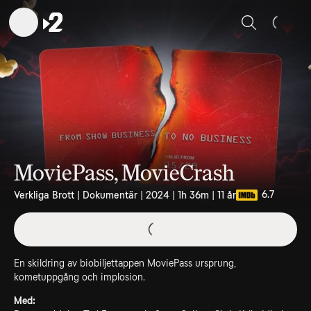
Sök
MoviePass, MovieCrash
6.7
Verkliga Brott | Dokumentär | 2024 | 1h 36m | 11 år
En skildring av biobiljettappen MoviePass ursprung,
kometuppgång och implosion.
Med: