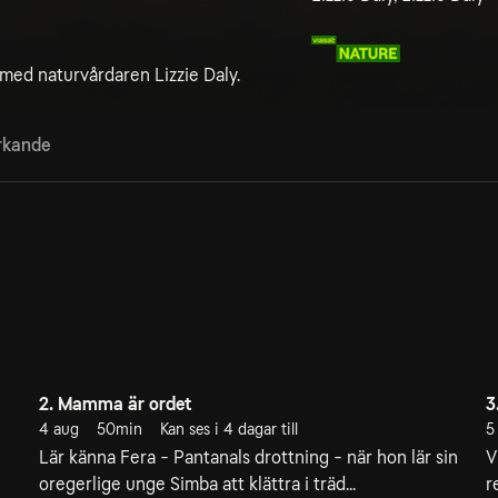
med naturvårdaren Lizzie Daly.
rkande
2. Mamma är ordet
3
4 aug
50min
Kan ses i 4 dagar till
5
Lär känna Fera - Pantanals drottning - när hon lär sin
V
oregerlige unge Simba att klättra i träd...
r