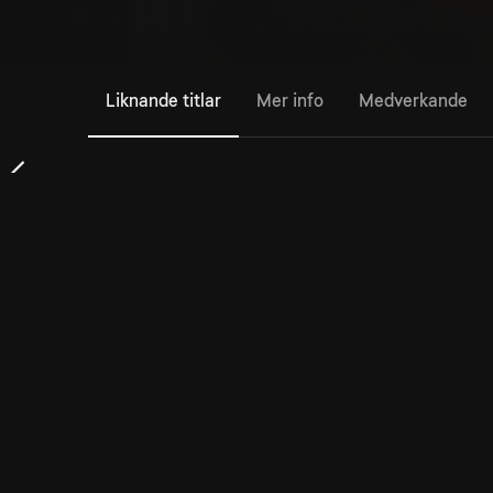
Liknande titlar
Mer info
Medverkande