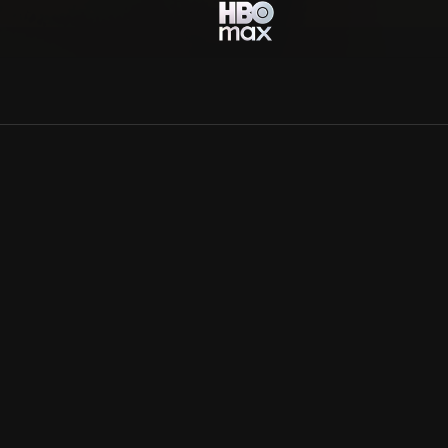
Allmänna villkor
Kun
Integritetspolicy
Pre
Cookiepolicy
Kon