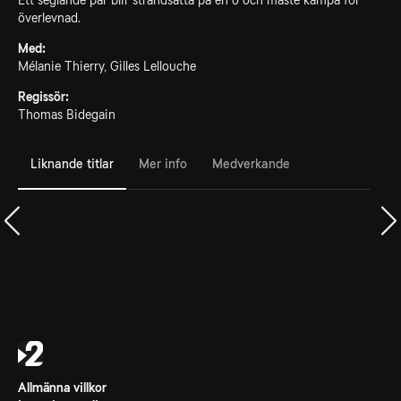
Ett seglande par blir strandsatta på en ö och måste kämpa för
överlevnad.
Med:
Mélanie Thierry, Gilles Lellouche
Regissör:
Thomas Bidegain
Liknande titlar
Mer info
Medverkande
Allmänna villkor