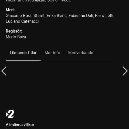
vilket får en rättsläkare och en med…
Med:
Giacomo Rossi Stuart, Erika Blanc, Fabienne Dali, Piero Lulli,
Luciano Catenacci
Regissör:
Mario Bava
Liknande titlar
Mer info
Medverkande
Allmänna villkor