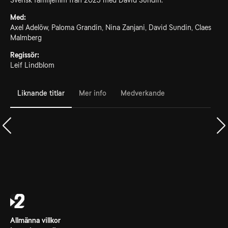
Svensk familjefilm från 2023 med David Sundin.
Med:
Axel Adelöw, Paloma Grandin, Nina Zanjani, David Sundin, Claes
Malmberg
Regissör:
Leif Lindblom
Liknande titlar
Mer info
Medverkande
Allmänna villkor