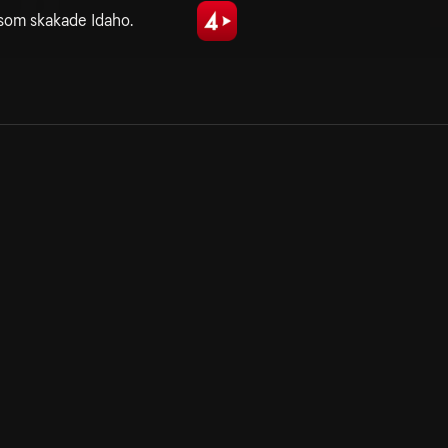
som skakade Idaho.
Allmänna villkor
Kun
Integritetspolicy
Pre
Cookiepolicy
Kon