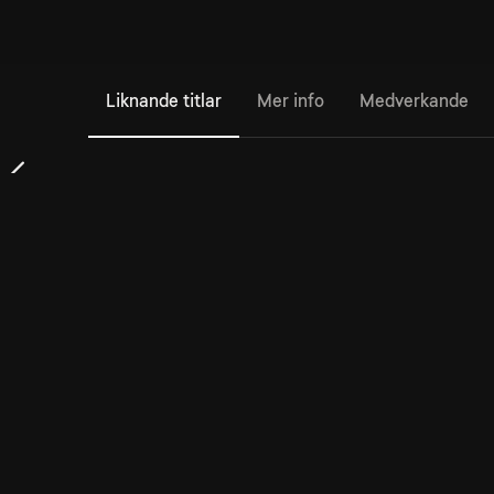
Liknande titlar
Mer info
Medverkande