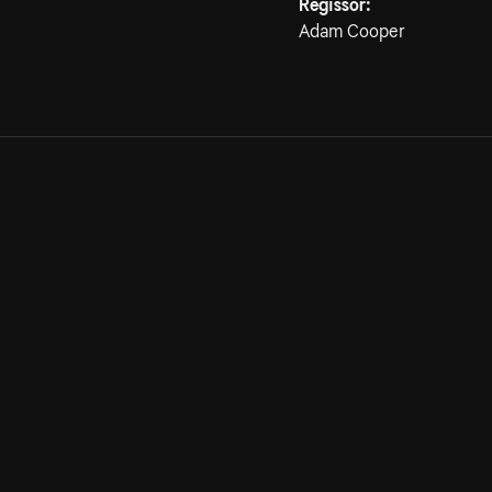
Regissör:
Adam Cooper
Allmänna villkor
Kun
Integritetspolicy
Pre
Cookiepolicy
Kon