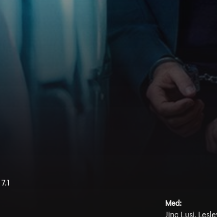
7.1
Med:
Jing Lusi, Lesl