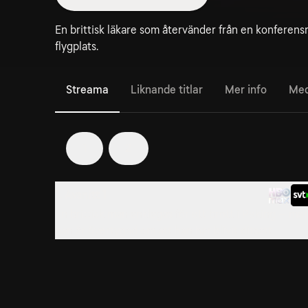
En brittisk läkare som återvänder från en konferens
flygplats.
Streama
Liknande titlar
Mer info
Med
1
2
1. Avsnitt 1
En brittisk man anklagas för ett brott i Peking – me
han är övertygad om att han har blivit ditsatt.
4. Avsnitt 4
Jess fruktar för sitt liv när hon blir måltavla.