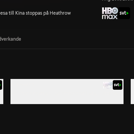
resa till Kina stoppas på Heathrow
verkande
2. Avsnitt 2
3
n
När spänningarna tilltar ombord får Hana i uppdrag
N
av MI5-chefen att utreda saken.
e
5. Avsnitt 5
6
Sanningen kommer fram och kommissarie Hana Li
K