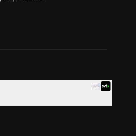
. Avsnitt 3
olan berättar om kvällen i Peking och ytterligare
tt dödsfall sker ombord.
. Avsnitt 6
ommissarie Hana Li och Delaney smider en djärv