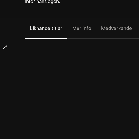
inför hans ögon.
Liknande titlar
Mer info
Medverkande