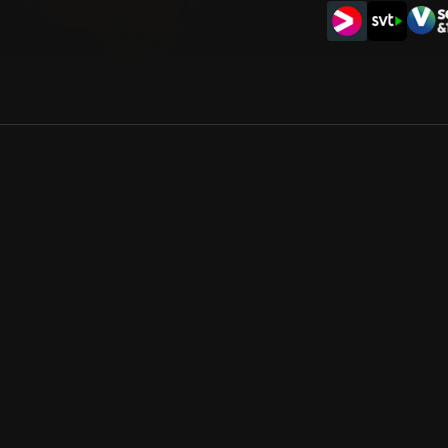
Allmänna villkor
Kun
Integritetspolicy
Pre
Cookiepolicy
Kon