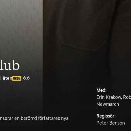
Club
6.6
llåten
Med:
Erin Krakow, Rob
Newmarch
Regissör:
enserar en berömd författares nya
Peter Benson