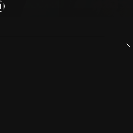
dservice
ss
takta oss