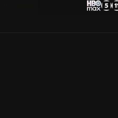
Allmänna villkor
Kun
Integritetspolicy
Pre
Cookiepolicy
Kon