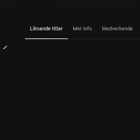
Liknande titlar
Mer info
Medverkande