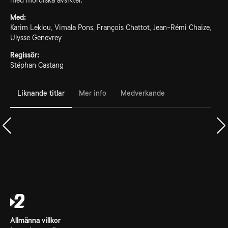
med mordiska avsikter.
Med:
Karim Leklou, Vimala Pons, François Chattot, Jean-Rémi Chaize,
Ulysse Genevrey
Regissör:
Stéphan Castang
Liknande titlar
Mer info
Medverkande
Allmänna villkor