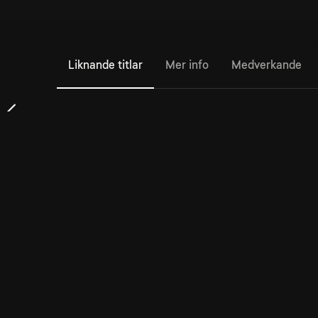
Liknande titlar
Mer info
Medverkande