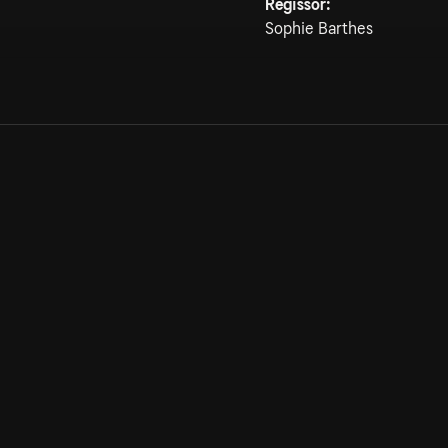
Regissör:
Sophie Barthes
Allmänna villkor
Kun
Integritetspolicy
Pre
Cookiepolicy
Kon