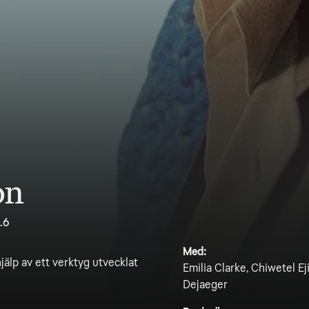
on
.6
Med:
jälp av ett verktyg utvecklat
Emilia Clarke, Chiwetel Ej
Dejaeger